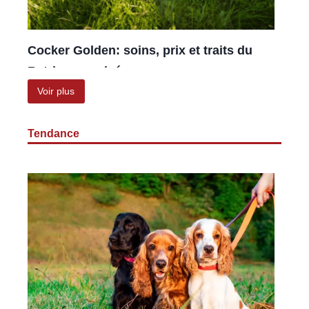
Cocker Golden: soins, prix et traits du
Retriever croisé
mars 15, 2025
|
CockerChien
|
Voir plus
Mélanges de Cocker Spaniel
Tendance