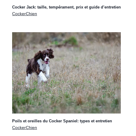
santé, prix et toilettage
Cocker Jack: taille, tempérament, prix et guide d’entretien
mars 13, 2025
|
CockerChien
|
Mode de vie du Cocker
CockerChien
Cocker chocolat et feu: une robe rare et
magnifique
Poils et oreilles du Cocker Spaniel: types et entretien
mars 10, 2025
|
CockerChien
|
Couleur du Cocker
CockerChien