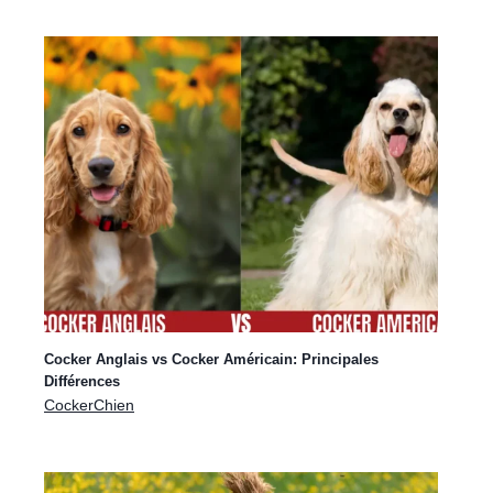
Cocker noir et feu: une couleur rare et
magnifique
Cocker Anglais vs Cocker Américain: Principales
mars 9, 2025
|
CockerChien
|
Couleur du Cocker
Différences
CockerChien