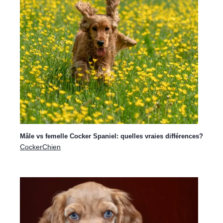
Cocker blanc: une variation rare et
élégante de la race
mars 8, 2025
|
CockerChien
|
Couleur du Cocker
Mâle vs femelle Cocker Spaniel: quelles vraies différences?
CockerChien